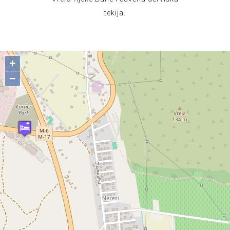
tekija.
+
−