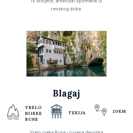
IV stoljeće, arheloški spomenik iz
rimskog doba.
Blagaj
VRELO
20KM
TEKIJA
RIJEKE
BUNE
Vrelo rijeke Bune i čuvena derviška