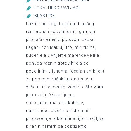
VRHUNSKA DOMAĆA VINA
LOKALNI DOBAVLJAČI
SLASTICE
U iznimno bogatoj ponudi našeg
restorana i najzahtjevniji gurmani
pronaći će nešto po svom ukusu.
Lagani doručak ujutro, mir, tišina,
buđenje a u vrijeme marende velika
ponuda raznih gotovih jela po
povoljnim cijenama. Idealan ambijent
za poslovni ručak ili romantičnu
večeru, iz jelovnika izaberite što Vam
je po volji. Akcent je na
specijalitetima šefa kuhinje,
namirnice su većinom domaće
proizvodnje, a kombinacijom pažljivo
biranih namirnica postižemo