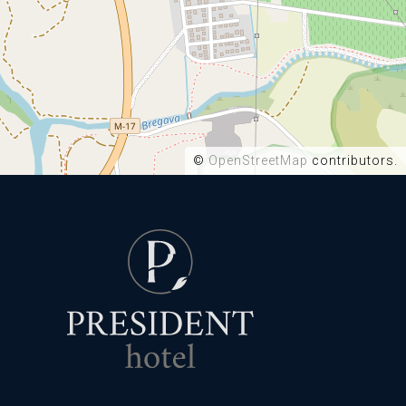
©
OpenStreetMap
contributors.