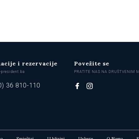
acije i rezervacije
Povežite se
-president.ba
PRATITE NAS NA DRUŠTVENIM
0) 36 810-110
na
Smještaj
U blizini
Usluge
O Nama
K