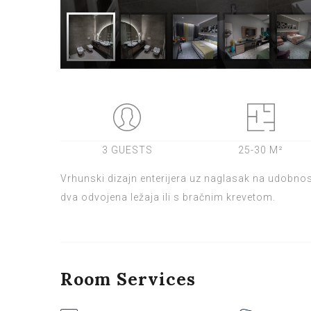
3 GUESTS
25-30 M²
Vrhunski dizajn enterijera uz naglasak na udobnos
dva odvojena ležaja ili s bračnim krevetom.
Room
Services