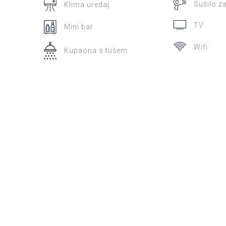
Sušilo z
Klima uređaj
TV
Mini bar
Wifi
Kupaona s tušem