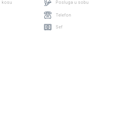
a kosu
Posluga u sobu
Telefon
Sef