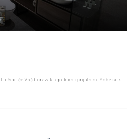
ti učinit će Vaš boravak ugodnim i prijatnim. Sobe su s